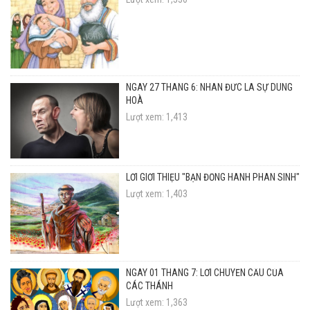
NGÀY 27 THÁNG 6: NHÂN ĐỨC LÀ SỰ DUNG
HOÀ
Lượt xem: 1,413
LỜI GIỚI THIỆU "BẠN ĐỒNG HÀNH PHAN SINH"
Lượt xem: 1,403
NGÀY 01 THÁNG 7: LỜI CHUYỂN CẦU CỦA
CÁC THÁNH
Lượt xem: 1,363