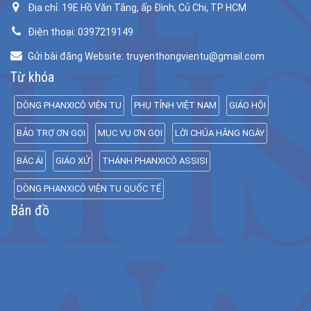
Địa chỉ: 19E Hồ Văn Tắng, ấp Đình, Củ Chi, TP HCM
Điện thoại: 0397219149
Gửi bài đăng Website: truyenthongvientu@gmail.com
Từ khóa
DÒNG PHANXICÔ VIỆN TU
PHỤ TỈNH VIỆT NAM
GIÁO HỘI
BẢO TRỢ ƠN GỌI
MỤC VỤ ƠN GỌI
LỜI CHÚA HẰNG NGÀY
BÁC ÁI
GIÁO XỨ
THÁNH PHANXICÔ ASSISI
DÒNG PHANXICÔ VIỆN TU QUỐC TẾ
Bản đồ