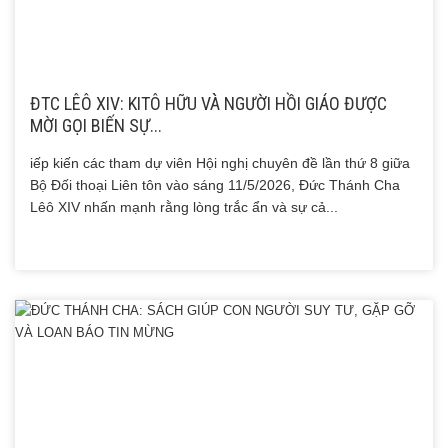
ĐTC LÊÔ XIV: KITÔ HỮU VÀ NGƯỜI HỒI GIÁO ĐƯỢC
MỜI GỌI BIẾN SỰ...
iếp kiến các tham dự viên Hội nghị chuyên đề lần thứ 8 giữa
Bộ Đối thoại Liên tôn vào sáng 11/5/2026, Đức Thánh Cha
Lêô XIV nhấn mạnh rằng lòng trắc ẩn và sự cả...