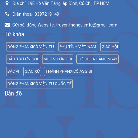
Địa chỉ: 19E Hồ Văn Tắng, ấp Đình, Củ Chi, TP HCM
Điện thoại: 0397219149
Gửi bài đăng Website: truyenthongvientu@gmail.com
Từ khóa
DÒNG PHANXICÔ VIỆN TU
PHỤ TỈNH VIỆT NAM
GIÁO HỘI
BẢO TRỢ ƠN GỌI
MỤC VỤ ƠN GỌI
LỜI CHÚA HẰNG NGÀY
BÁC ÁI
GIÁO XỨ
THÁNH PHANXICÔ ASSISI
DÒNG PHANXICÔ VIỆN TU QUỐC TẾ
Bản đồ