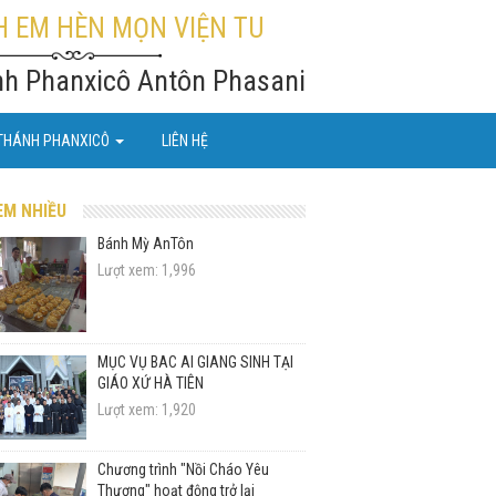
 EM HÈN MỌN VIỆN TU
nh Phanxicô Antôn Phasani
THÁNH PHANXICÔ
LIÊN HỆ
EM NHIỀU
Bánh Mỳ AnTôn
Lượt xem: 1,996
MỤC VỤ BÁC ÁI GIÁNG SINH TẠI
GIÁO XỨ HÀ TIÊN
Lượt xem: 1,920
Chương trình "Nồi Cháo Yêu
Thương" hoạt động trở lại