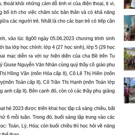
thoát khỏi những cám dỗ tinh vi của điện thoại, ti vi,
 bổ ích cho việc chăm sóc bản thân và có khả năng
iữa các người trẻ. Nhất là cho các bạn trẻ có tiếp cận
danh, vào lúc 8g00 ngày 05.06.2023 chương trình sinh
i ba lớp học chính: lớp 4 (27 học sinh), lớp 5 (29 học
 khai mạc diễn ra với sự hiện diện của cha Bề trên Tu
ý Giuse Nguyễn Văn Nhàn cùng quý thầy cô giáo phụ
i Thị Hồng Vân (môn Hóa cấp II), Cô Lê Thị Hiền (môn
ủy(môn Toán cấp II), Cô Trần Thị Hạnh (môn Toán lớp
g anh cấp II). Bên cạnh đó, còn có các thầy phụ giảng
oạt hè 2023 được triển khai học tập cả sáng chiều, bắt
hứ 6 mỗi tuần. Trong đó, buổi sáng tập trung vào các
c: Toán, Lý, Hóa; còn buổi chiều thì học hỏi về năng
 thể thao.