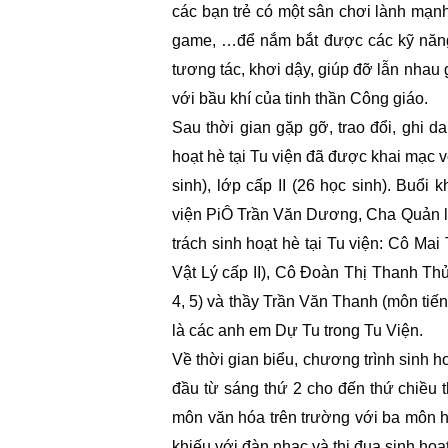
các bạn trẻ có một sân chơi lành mạnh, 
game, …để nắm bắt được các kỹ năng
tương tác, khơi dậy, giúp đỡ lẫn nhau g
với bầu khí của tinh thần Công giáo.
Sau thời gian gặp gỡ, trao đổi, ghi 
hoạt hè tại Tu viện đã được khai mạc vớ
sinh), lớp cấp II (26 học sinh). Buổi
viện PiÔ Trần Văn Dương, Cha Quản l
trách sinh hoạt hè tại Tu viện: Cô Ma
Vật Lý cấp II), Cô Đoàn Thị Thanh Th
4, 5) và thầy Trần Văn Thanh (môn tiến
là các anh em Dự Tu trong Tu Viện.
Về thời gian biểu, chương trình sinh h
đầu từ sáng thứ 2 cho đến thứ chiều t
môn văn hóa trên trường với ba môn họ
khiếu với đàn nhạc và thi đua sinh hoạt