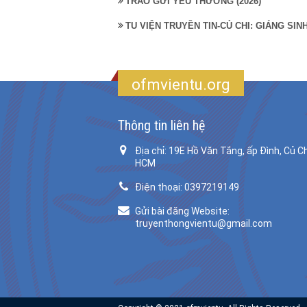
TRAO GỬI YÊU THƯƠNG (2026)
TU VIỆN TRUYỀN TIN-CỦ CHI: GIÁNG SI
ofmvientu.org
Thông tin liên hệ
Địa chỉ: 19E Hồ Văn Tắng, ấp Đình, Củ Ch
HCM
Điện thoại: 0397219149
Gửi bài đăng Website:
truyenthongvientu@gmail.com