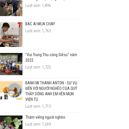
Lượt xem: 1,896
BÁC ÁI MÙA CHAY
Lượt xem: 1,763
"Vui Trung Thu cùng Giêsu" năm
2022
Lượt xem: 1,725
BÁNH MÌ THÁNH ANTÔN - SỨ VỤ
ĐẾN VỚI NGƯỜI NGHÈO CỦA QUÝ
THẦY DÒNG ANH EM HÈN MỌN
VIỆN TU
Lượt xem: 1,713
Thăm viếng người nghèo
Lượt xem: 1,669