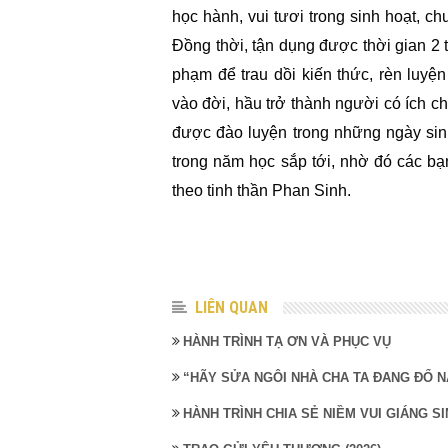
học hành, vui tươi trong sinh hoạt, c
Đồng thời, tận dụng được thời gian 2 
phạm để trau dồi kiến thức, rèn luy
vào đời, hầu trở thành người có ích c
được đào luyện trong những ngày sinh
trong năm học sắp tới, nhờ đó các bạ
theo tinh thần Phan Sinh.
LIÊN QUAN
HÀNH TRÌNH TẠ ƠN VÀ PHỤC VỤ
“HÃY SỬA NGÔI NHÀ CHA TA ĐANG ĐỔ N
HÀNH TRÌNH CHIA SẺ NIỀM VUI GIÁNG SI