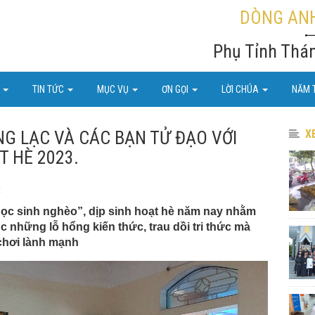
DÒNG ANH
Phụ Tỉnh Thá
U
TIN TỨC
MỤC VỤ
ƠN GỌI
LỜI CHÚA
NĂM 
G LẠC VÀ CÁC BẠN TỬ ĐẠO VỚI
X
 HÈ 2023.
t
học sinh nghèo”, dịp sinh hoạt hè năm nay nhằm
c những lỗ hổng kiến thức, trau dồi tri thức mà
 chơi lành mạnh