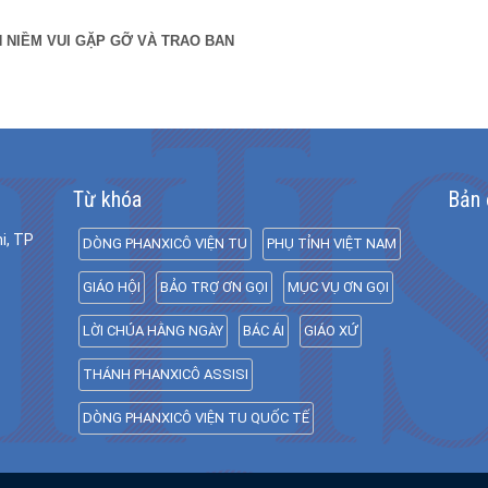
NH NIỀM VUI GẶP GỠ VÀ TRAO BAN
Từ khóa
Bản 
i, TP
DÒNG PHANXICÔ VIỆN TU
PHỤ TỈNH VIỆT NAM
GIÁO HỘI
BẢO TRỢ ƠN GỌI
MỤC VỤ ƠN GỌI
LỜI CHÚA HẰNG NGÀY
BÁC ÁI
GIÁO XỨ
THÁNH PHANXICÔ ASSISI
DÒNG PHANXICÔ VIỆN TU QUỐC TẾ