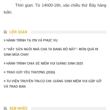
Thời gian: Từ 14h00-16h, vào chiều thứ Bảy hàng
tuần.
LIÊN QUAN
HÀNH TRÌNH TẠ ƠN VÀ PHỤC VỤ
“HÃY SỬA NGÔI NHÀ CHA TA ĐANG ĐỔ NÁT”- MÓN QUÀ HI
SINH MÙA CHAY
HÀNH TRÌNH CHIA SẺ NIỀM VUI GIÁNG SINH 2025
TRAO GỬI YÊU THƯƠNG (2026)
TU VIỆN TRUYỀN TIN-CỦ CHI: GIÁNG SINH NIỀM VUI GẶP GỠ
VÀ TRAO BAN
XEM NHIỀU