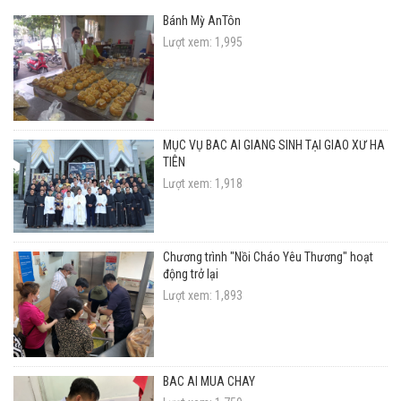
Bánh Mỳ AnTôn
Lượt xem: 1,995
MỤC VỤ BÁC ÁI GIÁNG SINH TẠI GIÁO XỨ HÀ
TIÊN
Lượt xem: 1,918
Chương trình "Nồi Cháo Yêu Thương" hoạt
động trở lại
Lượt xem: 1,893
BÁC ÁI MÙA CHAY