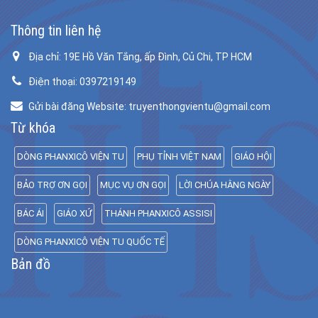
Thông tin liên hệ
Địa chỉ: 19E Hồ Văn Tắng, ấp Đình, Củ Chi, TP HCM
Điện thoại: 0397219149
Gửi bài đăng Website: truyenthongvientu@gmail.com
Từ khóa
DÒNG PHANXICÔ VIỆN TU
PHỤ TỈNH VIỆT NAM
GIÁO HỘI
BẢO TRỢ ƠN GỌI
MỤC VỤ ƠN GỌI
LỜI CHÚA HẰNG NGÀY
BÁC ÁI
GIÁO XỨ
THÁNH PHANXICÔ ASSISI
DÒNG PHANXICÔ VIỆN TU QUỐC TẾ
Bản đồ