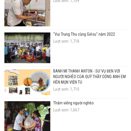
Lượt xem: 1,759
"Vui Trung Thu cùng Giêsu" năm 2022
Lượt xem: 1,718
BÁNH MÌ THÁNH ANTÔN - SỨ VỤ ĐẾN VỚI
NGƯỜI NGHÈO CỦA QUÝ THẦY DÒNG ANH EM
HÈN MỌN VIỆN TU
Lượt xem: 1,710
Thăm viếng người nghèo
Lượt xem: 1,667