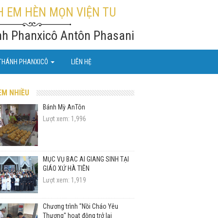
 EM HÈN MỌN VIỆN TU
nh Phanxicô Antôn Phasani
THÁNH PHANXICÔ
LIÊN HỆ
EM NHIỀU
Bánh Mỳ AnTôn
Lượt xem: 1,996
MỤC VỤ BÁC ÁI GIÁNG SINH TẠI
GIÁO XỨ HÀ TIÊN
Lượt xem: 1,919
Chương trình "Nồi Cháo Yêu
Thương" hoạt động trở lại