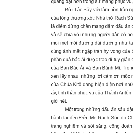
quảng đại hơn trong sứ mạng phục vụ, 
Rời Tắc Sậy với tâm hồn tràn ngập n
của lòng thương xót: Nhà thờ Rạch S
là điểm dừng chân mang đậm dấu ấn củ
và sẻ chia với những người dân có ho
mọi mệt mỏi đường dài dường như ta
cùng ánh mắt ngập tràn hy vọng của 
phần quà bác ái được trao đi tuy giản
của Ban Bác Ái và Ban Bánh Mì. Tron
xen lấy nhau, những lời cảm ơn mộc 
của Chúa Kitô đang hiện diện nơi nh
ấy, tinh thần phục vụ của Thánh Antô
giờ hết.
Một trong những dấu ấn sâu đậm n
hành tại đền Đức Mẹ Rạch Súc do Ch
trang nghiêm và sốt sắng, cộng đoàn