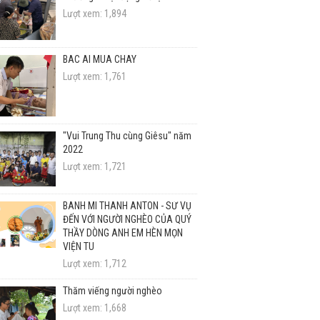
Lượt xem: 1,894
BÁC ÁI MÙA CHAY
Lượt xem: 1,761
"Vui Trung Thu cùng Giêsu" năm
2022
Lượt xem: 1,721
BÁNH MÌ THÁNH ANTÔN - SỨ VỤ
ĐẾN VỚI NGƯỜI NGHÈO CỦA QUÝ
THẦY DÒNG ANH EM HÈN MỌN
VIỆN TU
Lượt xem: 1,712
Thăm viếng người nghèo
Lượt xem: 1,668