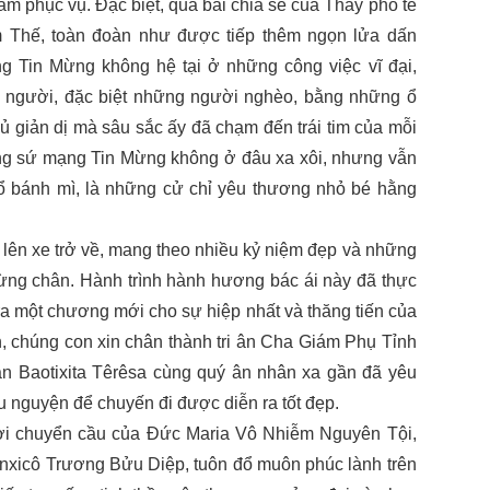
ăm phục vụ. Đặc biệt, qua bài chia sẻ của Thầy phó tế
 Thế, toàn đoàn như được tiếp thêm ngọn lửa dấn
ng Tin Mừng không hệ tại ở những công việc vĩ đại,
n người, đặc biệt những người nghèo, bằng những ổ
ủ giản dị mà sâu sắc ấy đã chạm đến trái tim của mỗi
ằng sứ mạng Tin Mừng không ở đâu xa xôi, nhưng vẫn
 ổ bánh mì, là những cử chỉ yêu thương nhỏ bé hằng
n xe trở về, mang theo nhiều kỷ niệm đẹp và những
dừng chân. Hành trình hành hương bác ái này đã thực
ra một chương mới cho sự hiệp nhất và thăng tiến của
, chúng con xin chân thành tri ân Cha Giám Phụ Tỉnh
n Baotixita Têrêsa cùng quý ân nhân xa gần đã yêu
ầu nguyện để chuyến đi được diễn ra tốt đẹp.
chuyển cầu của Đức Maria Vô Nhiễm Nguyên Tội,
xicô Trương Bửu Diệp, tuôn đổ muôn phúc lành trên