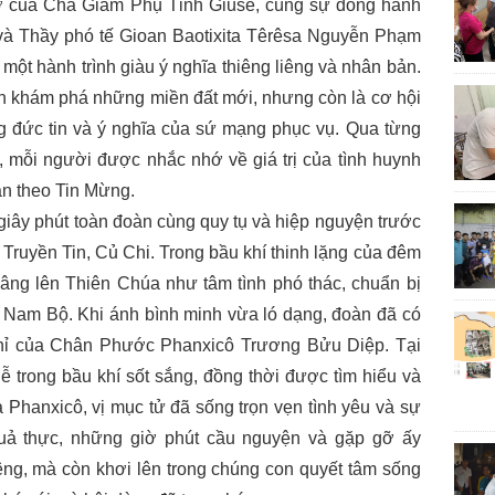
a Cha Giám Phụ Tỉnh Giuse, cùng sự đồng hành
 Thầy phó tế Gioan Baotixita Têrêsa Nguyễn Phạm
một hành trình giàu ý nghĩa thiêng liêng và nhân bản.
on khám phá những miền đất mới, nhưng còn là cơ hội
ng đức tin và ý nghĩa của sứ mạng phục vụ. Qua từng
 mỗi người được nhắc nhớ về giá trị của tình huynh
ân theo Tin Mừng.
y phút toàn đoàn cùng quy tụ và hiệp nguyện trước
 Truyền Tin, Củ Chi. Trong bầu khí thinh lặng của đêm
âng lên Thiên Chúa như tâm tình phó thác, chuẩn bị
Nam Bộ. Khi ánh bình minh vừa ló dạng, đoàn đã có
ghỉ của Chân Phước Phanxicô Trương Bửu Diệp. Tại
 trong bầu khí sốt sắng, đồng thời được tìm hiểu và
 Phanxicô, vị mục tử đã sống trọn vẹn tình yêu và sự
uả thực, những giờ phút cầu nguyện và gặp gỡ ấy
iêng, mà còn khơi lên trong chúng con quyết tâm sống