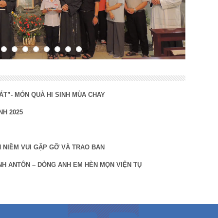
ÁT”- MÓN QUÀ HI SINH MÙA CHAY
NH 2025
NH NIỀM VUI GẶP GỠ VÀ TRAO BAN
NH ANTÔN – DÒNG ANH EM HÈN MỌN VIỆN TỤ