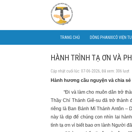
TRANG CHỦ
DÒNG PHANXICÔ VIỆN T
HÀNH TRÌNH TẠ ƠN VÀ P
Cập nhật cuối lúc: 07-06-2026, Đã xem: 306 lượt
Hành hương cầu nguyện và chia sẻ 
“Đi và làm cho muôn dân trở thành 
Thầy Chí Thánh Giê-su đã trở thành 
riêng là Ban Bánh Mì Thánh Antôn –
này là dịp để chúng con nhìn lại hàn
tình tạ ơn vì biết bao ơn lành Người đ