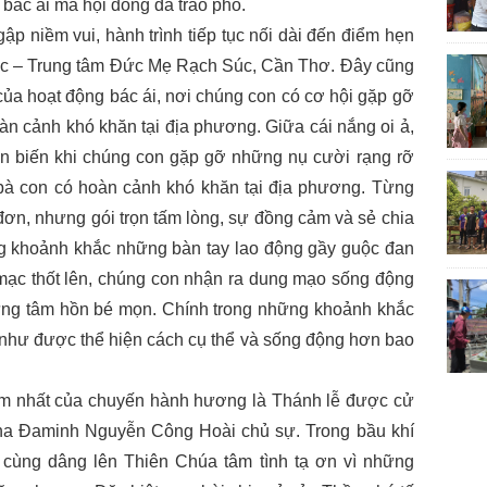
bác ái mà hội dòng đã trao phó.
iềm vui, hành trình tiếp tục nối dài đến điểm hẹn
úc – Trung tâm Đức Mẹ Rạch Súc, Cần Thơ. Đây cũng
a hoạt động bác ái, nơi chúng con có cơ hội gặp gỡ
àn cảnh khó khăn tại địa phương. Giữa cái nắng oi ả,
n biến khi chúng con gặp gỡ những nụ cười rạng rỡ
bà con có hoàn cảnh khó khăn tại địa phương. Từng
 đơn, nhưng gói trọn tấm lòng, sự đồng cảm và sẻ chia
g khoảnh khắc những bàn tay lao động gầy guộc đan
mạc thốt lên, chúng con nhận ra dung mạo sống động
ững tâm hồn bé mọn. Chính trong những khoảnh khắc
n như được thể hiện cách cụ thể và sống động hơn bao
hất của chuyến hành hương là Thánh lễ được cử
a Đaminh Nguyễn Công Hoài chủ sự. Trong bầu khí
 cùng dâng lên Thiên Chúa tâm tình tạ ơn vì những