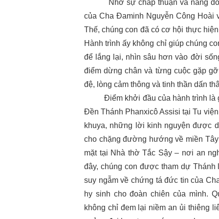
Nhờ sự chấp thuận và nâng đỡ củ
của Cha Đaminh Nguyễn Công Hoài và
Thế, chúng con đã có cơ hội thực hiện 
Hành trình ấy không chỉ giúp chúng c
để lắng lại, nhìn sâu hơn vào đời số
điểm dừng chân và từng cuộc gặp gỡ,
đệ, lòng cảm thông và tinh thần dấn th
Điểm khởi đầu của hành trình là giâ
Đền Thánh Phanxicô Assisi tại Tu viện
khuya, những lời kinh nguyện được d
cho chặng đường hướng về miền Tây 
mặt tại Nhà thờ Tắc Sậy – nơi an n
đây, chúng con được tham dự Thánh lễ
suy ngẫm về chứng tá đức tin của Cha
hy sinh cho đoàn chiên của mình. Q
không chỉ đem lại niềm an ủi thiêng l