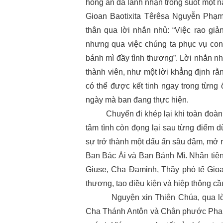
hồng ân đã lãnh nhận trong suốt một n
Gioan Baotixita Têrêsa Nguyễn Phạm
thân qua lời nhắn nhủ: “Việc rao giả
nhưng qua việc chúng ta phục vụ co
bánh mì đầy tình thương”. Lời nhắn nh
thành viên, như một lời khẳng định r
có thể được kết tinh ngay trong từng
ngày mà ban đang thực hiện.
Chuyến đi khép lại khi toàn đoàn lê
tâm tình còn đọng lại sau từng điểm 
sự trở thành một dấu ấn sâu đậm, mở 
Ban Bác Ái và Ban Bánh Mì. Nhân tiện
Giuse, Cha Đaminh, Thầy phó tế Gioa
thương, tạo điều kiện và hiệp thông c
Nguyện xin Thiên Chúa, qua lời 
Cha Thánh Antôn và Chân phước Phan