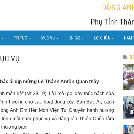
DÒNG ANH
Phụ Tỉnh Thá
U
TIN TỨC
MỤC VỤ
ƠN GỌI
LỜI CHÚA
NĂM 
HỤC VỤ
X
bác ái dịp mừng Lễ Thánh Antôn Quan thầy
môn đệ” (Mt 28,19). Lời mời gọi đầy thúc bách của
định hướng cho các hoạt động của Ban Bác Ái, cách
 Dòng Anh Em Hèn Mọn Viện Tu. Chuyến hành hương
h trình một năm phục vụ và dâng lên Thiên Chúa tâm
ã thương ban.