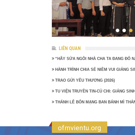
LIÊN QUAN
“HÃY SỬA NGÔI NHÀ CHA TA ĐANG ĐỔ N
HÀNH TRÌNH CHIA SẺ NIỀM VUI GIÁNG SI
TRAO GỬI YÊU THƯƠNG (2026)
TU VIỆN TRUYỀN TIN-CỦ CHI: GIÁNG SI
THÁNH LỄ BỔN MẠNG BAN BÁNH MÌ THÁ
ofmvientu.org