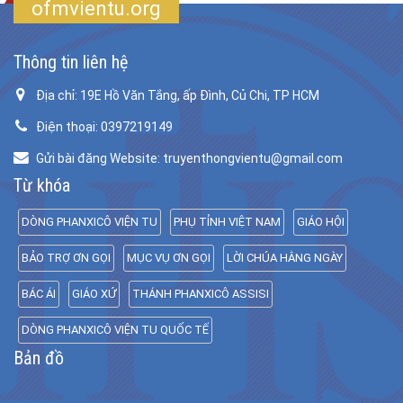
ofmvientu.org
Thông tin liên hệ
Địa chỉ: 19E Hồ Văn Tắng, ấp Đình, Củ Chi, TP HCM
Điện thoại: 0397219149
Gửi bài đăng Website: truyenthongvientu@gmail.com
Từ khóa
DÒNG PHANXICÔ VIỆN TU
PHỤ TỈNH VIỆT NAM
GIÁO HỘI
BẢO TRỢ ƠN GỌI
MỤC VỤ ƠN GỌI
LỜI CHÚA HẰNG NGÀY
BÁC ÁI
GIÁO XỨ
THÁNH PHANXICÔ ASSISI
DÒNG PHANXICÔ VIỆN TU QUỐC TẾ
Bản đồ