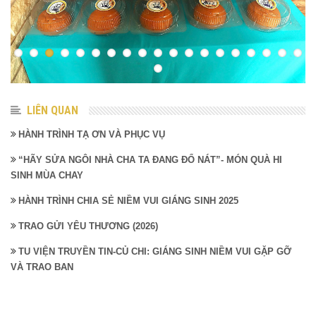
LIÊN QUAN
HÀNH TRÌNH TẠ ƠN VÀ PHỤC VỤ
“HÃY SỬA NGÔI NHÀ CHA TA ĐANG ĐỔ NÁT”- MÓN QUÀ HI
SINH MÙA CHAY
HÀNH TRÌNH CHIA SẺ NIỀM VUI GIÁNG SINH 2025
TRAO GỬI YÊU THƯƠNG (2026)
TU VIỆN TRUYỀN TIN-CỦ CHI: GIÁNG SINH NIỀM VUI GẶP GỠ
VÀ TRAO BAN