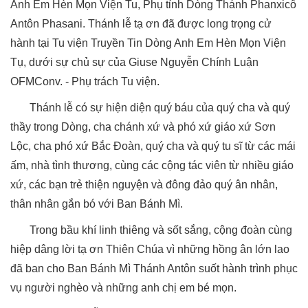
Anh Em Hèn Mọn Viện Tu, Phụ tỉnh Dòng Thánh Phanxicô
Antôn Phasani. Thánh lễ tạ ơn đã được long trọng cử
hành tại Tu viện Truyền Tin Dòng Anh Em Hèn Mọn Viện
Tụ, dưới sự chủ sự của Giuse Nguyễn Chính Luận
OFMConv. - Phụ trách Tu viện.
Thánh lễ có sự hiện diện quý báu của quý cha và quý
thầy trong Dòng, cha chánh xứ và phó xứ giáo xứ Sơn
Lộc, cha phó xứ Bắc Đoàn, quý cha và quý tu sĩ từ các mái
ấm, nhà tình thương, cùng các cộng tác viên từ nhiều giáo
xứ, các bạn trẻ thiện nguyện và đông đảo quý ân nhân,
thân nhân gắn bó với Ban Bánh Mì.
Trong bầu khí linh thiêng và sốt sắng, cộng đoàn cùng
hiệp dâng lời tạ ơn Thiên Chúa vì những hồng ân lớn lao
đã ban cho Ban Bánh Mì Thánh Antôn suốt hành trình phục
vụ người nghèo và những anh chị em bé mọn.