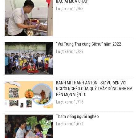
BÁC ÁI MÙA CHAY
Lượt xem: 1,765
"Vui Trung Thu cùng Giêsu" năm 2022
Lượt xem: 1,728
BÁNH MÌ THÁNH ANTÔN - SỨ VỤ ĐẾN VỚI
NGƯỜI NGHÈO CỦA QUÝ THẦY DÒNG ANH EM
HÈN MỌN VIỆN TU
Lượt xem: 1,716
Thăm viếng người nghèo
Lượt xem: 1,672