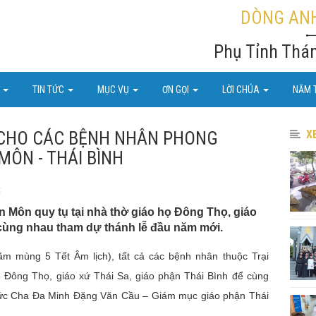
DÒNG ANH
Phụ Tỉnh Thá
U
TIN TỨC
MỤC VỤ
ƠN GỌI
LỜI CHÚA
NĂM 
 CHO CÁC BỆNH NHÂN PHONG
X
ÔN - THÁI BÌNH
t
 Môn quy tụ tại nhà thờ giáo họ Đông Thọ, giáo
 cùng nhau tham dự thánh lễ đầu năm mới.
m mùng 5 Tết Âm lịch), tất cả các bệnh nhân thuộc Trại
ọ Đông Thọ, giáo xứ Thái Sa, giáo phận Thái Bình để cùng
ức Cha Đa Minh Đặng Văn Cầu – Giám mục giáo phận Thái