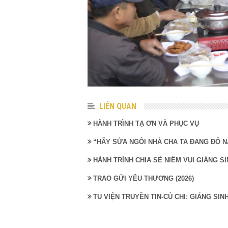
LIÊN QUAN
HÀNH TRÌNH TẠ ƠN VÀ PHỤC VỤ
“HÃY SỬA NGÔI NHÀ CHA TA ĐANG ĐỔ N
HÀNH TRÌNH CHIA SẺ NIỀM VUI GIÁNG SI
TRAO GỬI YÊU THƯƠNG (2026)
TU VIỆN TRUYỀN TIN-CỦ CHI: GIÁNG SI