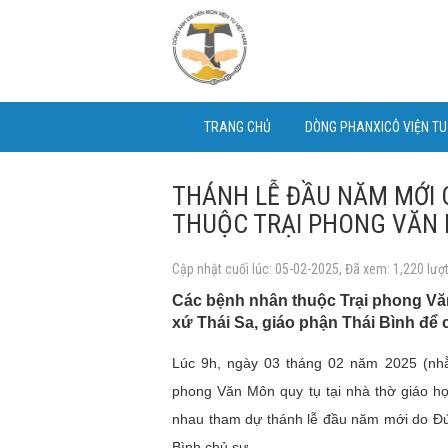
TRANG CHỦ
DÒNG PHANXICÔ VIỆN T
THÁNH LỄ ĐẦU NĂM MỚI
THUỘC TRẠI PHONG VĂN M
Cập nhật cuối lúc: 05-02-2025, Đã xem: 1,220 lượ
Các bệnh nhân thuộc Trại phong Văn
xứ Thái Sa, giáo phận Thái Bình để
Lúc 9h, ngày 03 tháng 02 năm 2025 (nhằ
phong Văn Môn quy tụ tại nhà thờ giáo h
nhau tham dự thánh lễ đầu năm mới do Đ
Bình chủ sự.