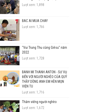
Lượt xem: 1,898
BÁC ÁI MÙA CHAY
Lượt xem: 1,766
"Vui Trung Thu cùng Giêsu" năm
2022
Lượt xem: 1,728
BÁNH MÌ THÁNH ANTÔN - SỨ VỤ
ĐẾN VỚI NGƯỜI NGHÈO CỦA QUÝ
THẦY DÒNG ANH EM HÈN MỌN
VIỆN TU
Lượt xem: 1,716
Thăm viếng người nghèo
Lượt xem: 1,672