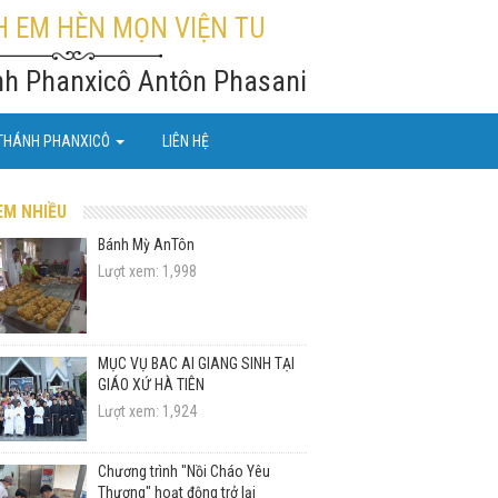
 EM HÈN MỌN VIỆN TU
nh Phanxicô Antôn Phasani
THÁNH PHANXICÔ
LIÊN HỆ
EM NHIỀU
Bánh Mỳ AnTôn
Lượt xem: 1,998
MỤC VỤ BÁC ÁI GIÁNG SINH TẠI
GIÁO XỨ HÀ TIÊN
Lượt xem: 1,924
Chương trình "Nồi Cháo Yêu
Thương" hoạt động trở lại