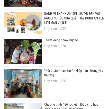
BÁNH MÌ THÁNH ANTÔN - SỨ VỤ ĐẾN VỚI
NGƯỜI NGHÈO CỦA QUÝ THẦY DÒNG ANH EM
HÈN MỌN VIỆN TU
Lượt xem: 1,712
Thăm viếng người nghèo
Lượt xem: 1,668
"Nồi Cháo Phan Sinh" - Hiệp hành trong yêu
thương.
Lượt xem: 1,655
Chương trình: "Bổ túc kiến thức cho học