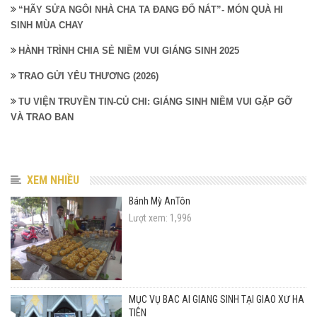
“HÃY SỬA NGÔI NHÀ CHA TA ĐANG ĐỔ NÁT”- MÓN QUÀ HI
SINH MÙA CHAY
HÀNH TRÌNH CHIA SẺ NIỀM VUI GIÁNG SINH 2025
TRAO GỬI YÊU THƯƠNG (2026)
TU VIỆN TRUYỀN TIN-CỦ CHI: GIÁNG SINH NIỀM VUI GẶP GỠ
VÀ TRAO BAN
XEM NHIỀU
Bánh Mỳ AnTôn
Lượt xem: 1,996
MỤC VỤ BÁC ÁI GIÁNG SINH TẠI GIÁO XỨ HÀ
TIÊN