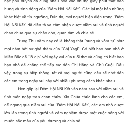
bậc phụ huynh đã cùng nhau hòa vào những giây phút thật hào
hứng và sinh động của “Đêm Hội Nối Kết”. Gác lại một bên những
khác biệt về tín ngưỡng, Đức tin, mọi người hiện diện trong “Đêm
Hội Nối Kết” đã diễn tả và cảm nhận được niềm vui và tình người
chan chứa qua sự chào đón, quan tâm và chia sẻ.
Trung Thu năm nay có lẽ không thật “sung và xôm tụ” như
mọi năm bởi sự ghé thăm của “Chị Yagi”. Có biết bao bạn nhỏ ở
Miền Bắc đã “lỡ dịp” với ngày vui của tuổi thơ và cũng có biết bao
bạn nhỏ đã chẳng thể tiếp tục đón Chị Hằng và Chú Cuội. Dẫu
vậy, trong sự hiệp thông, tất cả mọi người cũng đều sẽ nhớ đến
các em trong ngày vui này với nhiều phương cách khác nhau.
Hẹn gặp lại Đêm Hội Nối Kết vào năm sau với niềm vui và
tình mến ngập tràn chan chứa. Xin Chúa chúc lành cho các em,
để ngang qua niềm vui của “Đêm Hội Nối Kết”, các em nhỏ được
lớn lên trong tình người và cảm nghiệm được một cuộc sống với
muôn sắc màu của yêu thương và chia sẻ.