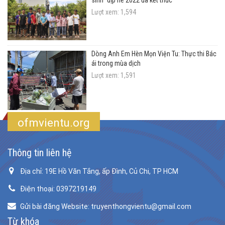
sinh" dịp hè 2022 đã kết thúc
Lượt xem: 1,594
Dòng Anh Em Hèn Mọn Viện Tu: Thực thi Bác
ái trong mùa dịch
Lượt xem: 1,591
ofmvientu.org
Thông tin liên hệ
Địa chỉ: 19E Hồ Văn Tắng, ấp Đình, Củ Chi, TP HCM
Điện thoại: 0397219149
Gửi bài đăng Website: truyenthongvientu@gmail.com
Từ khóa