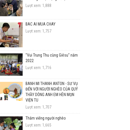
Lượt xem: 1,888
BÁC ÁI MÙA CHAY
Lượt xem: 1,757
"Vui Trung Thu cùng Giêsu" năm
2022
Lượt xem: 1,716
BÁNH MÌ THÁNH ANTÔN - SỨ VỤ
ĐẾN VỚI NGƯỜI NGHÈO CỦA QUÝ
THẦY DÒNG ANH EM HÈN MỌN
VIỆN TU
Lượt xem: 1,707
Thăm viếng người nghèo
Lượt xem: 1,665