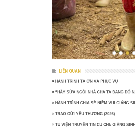
LIÊN QUAN
HÀNH TRÌNH TẠ ƠN VÀ PHỤC VỤ
“HÃY SỬA NGÔI NHÀ CHA TA ĐANG ĐỔ N
HÀNH TRÌNH CHIA SẺ NIỀM VUI GIÁNG SI
TRAO GỬI YÊU THƯƠNG (2026)
TU VIỆN TRUYỀN TIN-CỦ CHI: GIÁNG SI