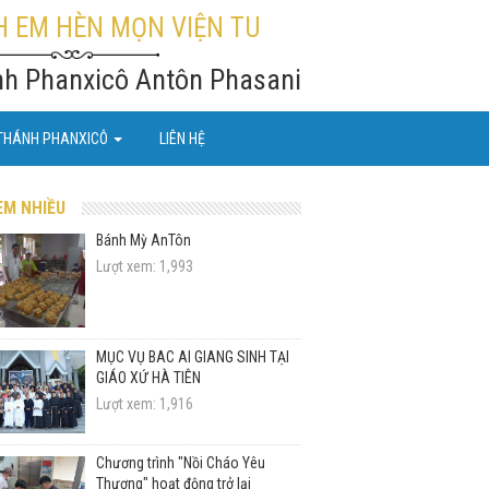
 EM HÈN MỌN VIỆN TU
nh Phanxicô Antôn Phasani
THÁNH PHANXICÔ
LIÊN HỆ
EM NHIỀU
Bánh Mỳ AnTôn
Lượt xem: 1,993
MỤC VỤ BÁC ÁI GIÁNG SINH TẠI
GIÁO XỨ HÀ TIÊN
Lượt xem: 1,916
Chương trình "Nồi Cháo Yêu
Thương" hoạt động trở lại