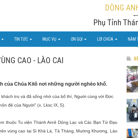
DÒNG ANH
Phụ Tỉnh Thá
U
TIN TỨC
MỤC VỤ
ƠN GỌI
LỜI CHÚA
NĂM 
ÙNG CAO - LÀO CAI
X
t
h của Chúa Kitô nơi những người nghèo khổ.
 khách trọ và đã sống nhờ của bố thí, Người cùng với Đức
môn đệ của Người" (x. Lksc IX, 5).
 thuộc Tu viện Thánh Anrê Dũng Lạc và Các Bạn Tử Đạo
 trên vùng cao tại Sì Khà Lá, Tả Thàng, Mường Khương, Lào