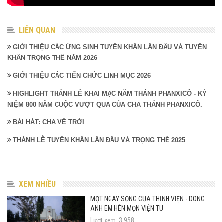
LIÊN QUAN
GIỚI THIỆU CÁC ỨNG SINH TUYÊN KHẤN LẦN ĐẦU VÀ TUYÊN
KHẤN TRỌNG THỂ NĂM 2026
GIỚI THIỆU CÁC TIẾN CHỨC LINH MỤC 2026
HIGHLIGHT THÁNH LỄ KHAI MẠC NĂM THÁNH PHANXICÔ - KỶ
NIỆM 800 NĂM CUỘC VƯỢT QUA CỦA CHA THÁNH PHANXICÔ.
BÀI HÁT: CHA VỀ TRỜI
THÁNH LỄ TUYÊN KHẤN LẦN ĐẦU VÀ TRỌNG THỂ 2025
XEM NHIỀU
MỘT NGÀY SỐNG CỦA THỈNH VIỆN - DÒNG
ANH EM HÈN MỌN VIỆN TU
Lượt xem: 3,958