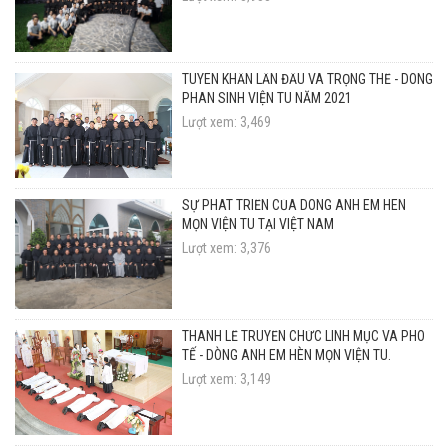
TUYÊN KHẤN LẦN ĐẦU VÀ TRỌNG THỂ - DÒNG
PHAN SINH VIỆN TU NĂM 2021
Lượt xem: 3,469
SỰ PHÁT TRIỂN CỦA DÒNG ANH EM HÈN
MỌN VIỆN TU TẠI VIỆT NAM
Lượt xem: 3,376
THÁNH LỄ TRUYỀN CHỨC LINH MỤC VÀ PHÓ
TẾ - DÒNG ANH EM HÈN MỌN VIỆN TU.
Lượt xem: 3,149