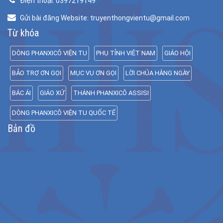
Điện thoại: 0397219149
Gửi bài đăng Website: truyenthongvientu@gmail.com
Từ khóa
DÒNG PHANXICÔ VIỆN TU
PHỤ TỈNH VIỆT NAM
GIÁO HỘI
BẢO TRỢ ƠN GỌI
MỤC VỤ ƠN GỌI
LỜI CHÚA HẰNG NGÀY
BÁC ÁI
GIÁO XỨ
THÁNH PHANXICÔ ASSISI
DÒNG PHANXICÔ VIỆN TU QUỐC TẾ
Bản đồ