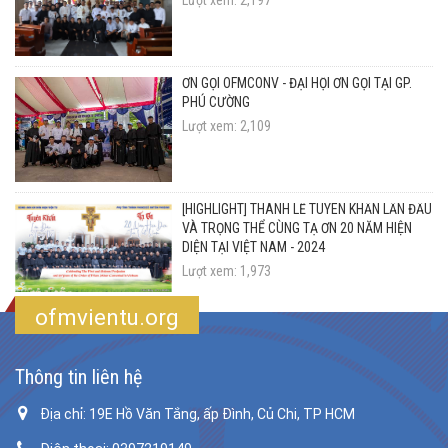
Lượt xem: 2,197
ƠN GỌI OFMCONV - ĐẠI HỘI ƠN GỌI TẠI GP.
PHÚ CƯỜNG
Lượt xem: 2,109
[HIGHLIGHT] THÁNH LỄ TUYÊN KHẤN LẦN ĐẦU
VÀ TRỌNG THỂ CÙNG TẠ ƠN 20 NĂM HIỆN
DIỆN TẠI VIỆT NAM - 2024
Lượt xem: 1,973
ofmvientu.org
Thông tin liên hệ
Địa chỉ: 19E Hồ Văn Tắng, ấp Đình, Củ Chi, TP HCM