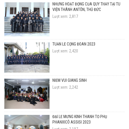
NHỮNG HOẠT ĐỘNG CỦA QUÝ THẦY TẠI TU
VIỆN THÁNH ANTÔN, THỦ ĐỨC
Lượt xem: 2,817
TUẦN LỄ CỘNG ĐOÀN 2023
Lượt xem: 2,420
NIỀM VUI GIÁNG SINH
Lượt xem: 2,242
ĐẠI LỄ MỪNG KÍNH THÁNH TỔ PHỤ
PHANXICÔ ASSISI 2023