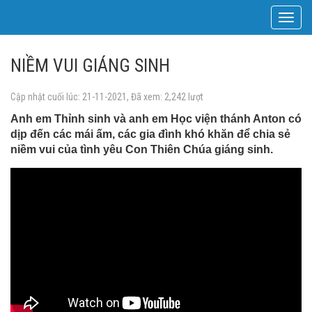
Toggle
navigat
NIỀM VUI GIÁNG SINH
Cập nhật cuối lúc: 21-11-2021, Đã xem: 2,242 lượt
Anh em Thỉnh sinh và anh em Học viện thánh Anton có
dịp đến các mái ấm, các gia đình khó khăn để chia sẻ
niềm vui của tình yêu Con Thiên Chúa giáng sinh.