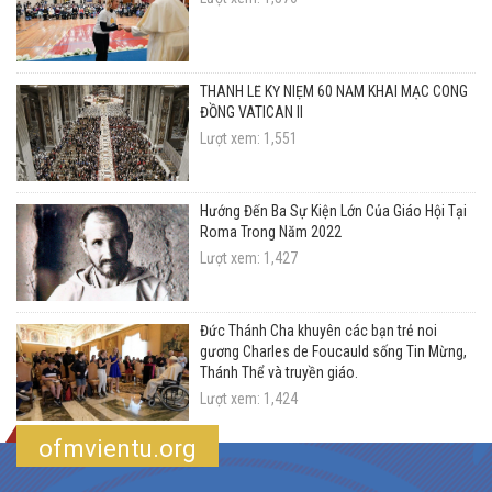
THÁNH LỄ KỶ NIỆM 60 NĂM KHAI MẠC CÔNG
ĐỒNG VATICAN II
Lượt xem: 1,551
Hướng Đến Ba Sự Kiện Lớn Của Giáo Hội Tại
Roma Trong Năm 2022
Lượt xem: 1,427
Đức Thánh Cha khuyên các bạn trẻ noi
gương Charles de Foucauld sống Tin Mừng,
Thánh Thể và truyền giáo.
Lượt xem: 1,424
ofmvientu.org