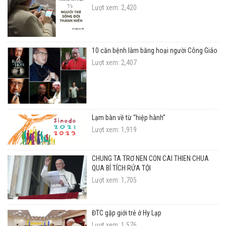
Lượt xem: 2,420
10 căn bệnh làm băng hoại người Công Giáo
Lượt xem: 2,407
Lạm bàn về từ “hiệp hành”
Lượt xem: 1,919
CHÚNG TA TRỞ NÊN CON CÁI THIÊN CHÚA
QUA BÍ TÍCH RỬA TỘI
Lượt xem: 1,705
ĐTC gặp giới trẻ ở Hy Lạp
Lượt xem: 1,576