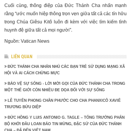
Cuối cùng, thông điệp của Đức Thánh Cha nhấn mạnh
rằng “ước muốn hiệp thông trọn vẹn giữa tất cả các tín hữu
trong Chúa Giêsu Kitô luôn đi kèm với việc tìm kiếm tình
huynh đệ giữa tất cả mọi người”.
Nguồn: Vatican News
LIÊN QUAN
ĐỨC THÁNH CHA NHẮN NHỦ CÁC BẠN TRẺ SỬ DỤNG MẠNG XÃ
HỘI VÀ AI CÁCH CHỪNG MỰC
BẢO VỆ SỰ SỐNG - LỜI MỜI GỌI CỦA ĐỨC THÁNH CHA TRONG
MỘT THẾ GIỚI CÒN NHIỀU ĐE DỌA ĐỐI VỚI SỰ SỐNG
LỄ TUYÊN PHONG CHÂN PHƯỚC CHO CHA PHANXICÔ XAVIÊ
TRƯƠNG BỬU DIỆP
ĐỨC HỒNG Y LUIS ANTONIO G. TAGLE – TỔNG TRƯỞNG PHÂN
BỘ KHỞI ĐẦU LOAN BÁO TIN MỪNG, ĐẶC SỨ CỦA ĐỨC THÁNH
CHA – ĐÃ ĐẾN VIỆT NAM