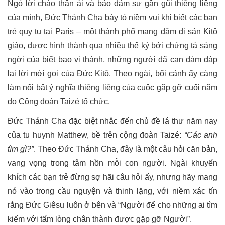
Ngỏ lời chào thân ái và bảo đảm sự gần gũi thiêng liêng
của mình, Đức Thánh Cha bày tỏ niềm vui khi biết các bạn
trẻ quy tụ tại Paris – một thành phố mang đậm di sản Kitô
giáo, được hình thành qua nhiều thế kỷ bởi chứng tá sáng
ngời của biết bao vị thánh, những người đã can đảm đáp
lại lời mời gọi của Đức Kitô. Theo ngài, bối cảnh ấy càng
làm nổi bật ý nghĩa thiêng liêng của cuộc gặp gỡ cuối năm
do Cộng đoàn Taizé tổ chức.
Đức Thánh Cha đặc biệt nhắc đến chủ đề lá thư năm nay
của tu huynh Matthew, bề trên cộng đoàn Taizé:
“Các anh
tìm gì?”
. Theo Đức Thánh Cha, đây là một câu hỏi căn bản,
vang vọng trong tâm hồn mỗi con người. Ngài khuyến
khích các bạn trẻ đừng sợ hãi câu hỏi ấy, nhưng hãy mang
nó vào trong cầu nguyện và thinh lặng, với niềm xác tín
rằng Đức Giêsu luôn ở bên và “Người để cho những ai tìm
kiếm với tấm lòng chân thành được gặp gỡ Người”.