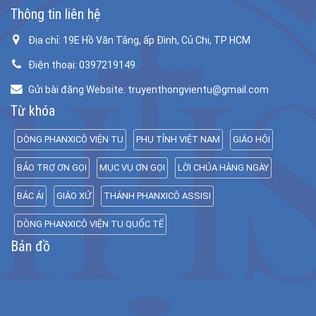
Thông tin liên hệ
Địa chỉ: 19E Hồ Văn Tắng, ấp Đình, Củ Chi, TP HCM
Điện thoại: 0397219149
Gửi bài đăng Website: truyenthongvientu@gmail.com
Từ khóa
DÒNG PHANXICÔ VIỆN TU
PHỤ TỈNH VIỆT NAM
GIÁO HỘI
BẢO TRỢ ƠN GỌI
MỤC VỤ ƠN GỌI
LỜI CHÚA HẰNG NGÀY
BÁC ÁI
GIÁO XỨ
THÁNH PHANXICÔ ASSISI
DÒNG PHANXICÔ VIỆN TU QUỐC TẾ
Bản đồ