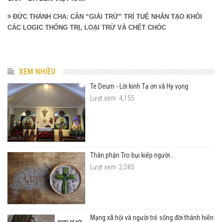
ĐỨC THÁNH CHA: CẦN “GIẢI TRỪ” TRÍ TUỆ NHÂN TẠO KHỎI
CÁC LOGIC THỐNG TRỊ, LOẠI TRỪ VÀ CHẾT CHÓC
XEM NHIỀU
Te Deum - Lời kinh Tạ ơn và Hy vọng
Lượt xem: 4,155
Thân phận Tro bụi kiếp người…
Lượt xem: 2,585
Mạng xã hội và người trẻ sống đời thánh hiến