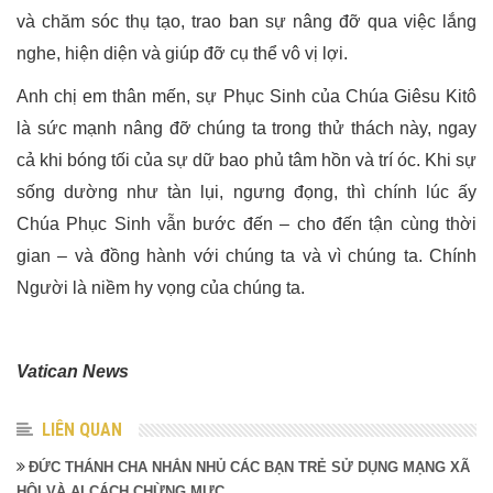
và chăm sóc thụ tạo, trao ban sự nâng đỡ qua việc lắng
nghe, hiện diện và giúp đỡ cụ thể vô vị lợi.
Anh chị em thân mến, sự Phục Sinh của Chúa Giêsu Kitô
là sức mạnh nâng đỡ chúng ta trong thử thách này, ngay
cả khi bóng tối của sự dữ bao phủ tâm hồn và trí óc. Khi sự
sống dường như tàn lụi, ngưng đọng, thì chính lúc ấy
Chúa Phục Sinh vẫn bước đến – cho đến tận cùng thời
gian – và đồng hành với chúng ta và vì chúng ta. Chính
Người là niềm hy vọng của chúng ta.
Vatican News
LIÊN QUAN
ĐỨC THÁNH CHA NHẮN NHỦ CÁC BẠN TRẺ SỬ DỤNG MẠNG XÃ
HỘI VÀ AI CÁCH CHỪNG MỰC