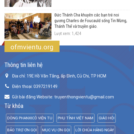
Đức Thánh Cha khuyên các bạn trẻ noi
gương Charles de Foucauld sống Tin Mừng,
Thánh Thể và truyền giáo.
Lượt xem: 1,424
ofmvientu.org
Thông tin liên hệ
Địa chỉ: 19E Hồ Văn Tắng, ấp Đình, Củ Chi, TP HCM
Điện thoại: 0397219149
Gửi bài đăng Website: truyenthongvientu@gmail.com
Từ khóa
DÒNG PHANXICÔ VIỆN TU
PHỤ TỈNH VIỆT NAM
GIÁO HỘI
BẢO TRỢ ƠN GỌI
MỤC VỤ ƠN GỌI
LỜI CHÚA HẰNG NGÀY