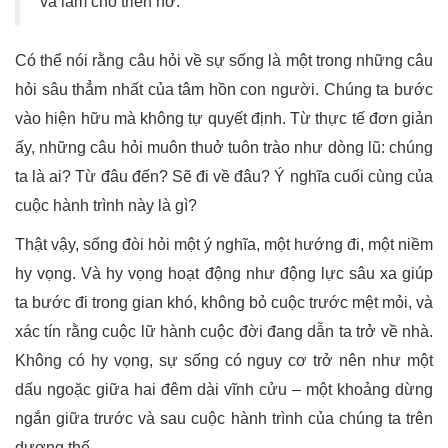
và làm cho triển nở.
Có thể nói rằng câu hỏi về sự sống là một trong những câu
hỏi sâu thẳm nhất của tâm hồn con người. Chúng ta bước
vào hiện hữu mà không tự quyết định. Từ thực tế đơn giản
ấy, những câu hỏi muôn thuở tuôn trào như dòng lũ: chúng
ta là ai? Từ đâu đến? Sẽ đi về đâu? Ý nghĩa cuối cùng của
cuộc hành trình này là gì?
Thật vậy, sống đòi hỏi một ý nghĩa, một hướng đi, một niềm
hy vọng. Và hy vọng hoạt động như động lực sâu xa giúp
ta bước đi trong gian khó, không bỏ cuộc trước mệt mỏi, và
xác tín rằng cuộc lữ hành cuộc đời đang dẫn ta trở về nhà.
Không có hy vọng, sự sống có nguy cơ trở nên như một
dấu ngoặc giữa hai đêm dài vĩnh cửu – một khoảng dừng
ngắn giữa trước và sau cuộc hành trình của chúng ta trên
dương thế.