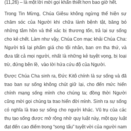
(11,26) – là một lời mời gọi khẩn thiết hơn bao giờ hết.
Trong Tin Mừng, Chúa Giêsu không ngừng thể hiện sự
chăm sóc của Người khi chữa lành bệnh tật, băng bó
những tâm hồn và thể xác bị thương tổn, trả lại sự sống
cho kẻ chết. Làm như vậy, Chúa Con mạc khải Chúa Cha:
Người trả lại phẩm giá cho tội nhân, ban ơn tha thứ, và
đưa tất cả mọi người, nhất là những kẻ tuyệt vọng, bị loại
trừ, đứng bên lề, vào lời hứa cứu độ của Người.
Được Chúa Cha sinh ra, Đức Kitô chính là sự sống và đã
trao ban sự sống không chút giữ lại, cho đến mức hiến
chính mạng sống mình cho chúng ta; đồng thời Người
cũng mời gọi chúng ta trao hiến đời mình. Sinh ra sự sống
có nghĩa là trao sự sống cho người khác. Vũ trụ của các
thụ tạo sống được mở rộng nhờ quy luật này, một quy luật
đạt đến cao điểm trong “song tấu” tuyệt vời của người nam