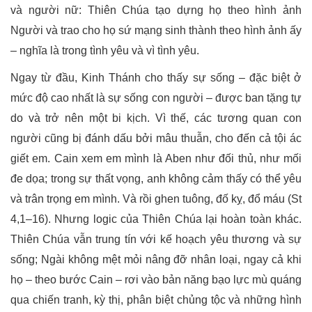
và người nữ: Thiên Chúa tạo dựng họ theo hình ảnh
Người và trao cho họ sứ mạng sinh thành theo hình ảnh ấy
– nghĩa là trong tình yêu và vì tình yêu.
Ngay từ đầu, Kinh Thánh cho thấy sự sống – đặc biệt ở
mức độ cao nhất là sự sống con người – được ban tặng tự
do và trở nên một bi kịch. Vì thế, các tương quan con
người cũng bị đánh dấu bởi mâu thuẫn, cho đến cả tội ác
giết em. Cain xem em mình là Aben như đối thủ, như mối
đe dọa; trong sự thất vọng, anh không cảm thấy có thể yêu
và trân trọng em mình. Và rồi ghen tuông, đố kỵ, đổ máu (St
4,1–16). Nhưng logic của Thiên Chúa lại hoàn toàn khác.
Thiên Chúa vẫn trung tín với kế hoạch yêu thương và sự
sống; Ngài không mệt mỏi nâng đỡ nhân loại, ngay cả khi
họ – theo bước Cain – rơi vào bản năng bạo lực mù quáng
qua chiến tranh, kỳ thị, phân biệt chủng tộc và những hình