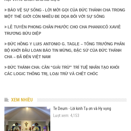
BẢO VỆ SỰ SỐNG - LỜI MỜI GỌI CỦA ĐỨC THÁNH CHA TRONG
MỘT THẾ GIỚI CÒN NHIỀU ĐE DỌA ĐỐI VỚI SỰ SỐNG
LỄ TUYÊN PHONG CHÂN PHƯỚC CHO CHA PHANXICÔ XAVIÊ
TRƯƠNG BỬU DIỆP
ĐỨC HỒNG Y LUIS ANTONIO G. TAGLE – TỔNG TRƯỞNG PHÂN
BỘ KHỞI ĐẦU LOAN BÁO TIN MỪNG, ĐẶC SỨ CỦA ĐỨC THÁNH
CHA – ĐÃ ĐẾN VIỆT NAM
ĐỨC THÁNH CHA: CẦN “GIẢI TRỪ” TRÍ TUỆ NHÂN TẠO KHỎI
CÁC LOGIC THỐNG TRỊ, LOẠI TRỪ VÀ CHẾT CHÓC
XEM NHIỀU
Te Deum - Lời kinh Tạ ơn và Hy vọng
Lượt xem: 4,153