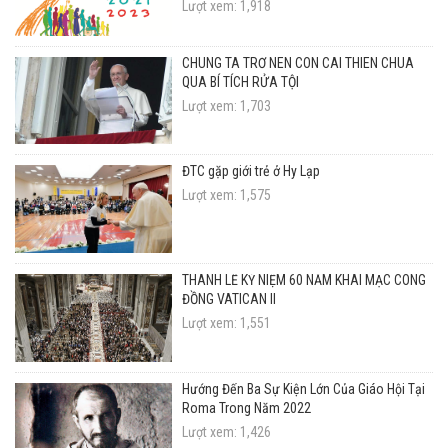
Lượt xem: 1,918
CHÚNG TA TRỞ NÊN CON CÁI THIÊN CHÚA
QUA BÍ TÍCH RỬA TỘI
Lượt xem: 1,703
ĐTC gặp giới trẻ ở Hy Lạp
Lượt xem: 1,575
THÁNH LỄ KỶ NIỆM 60 NĂM KHAI MẠC CÔNG
ĐỒNG VATICAN II
Lượt xem: 1,551
Hướng Đến Ba Sự Kiện Lớn Của Giáo Hội Tại
Roma Trong Năm 2022
Lượt xem: 1,426