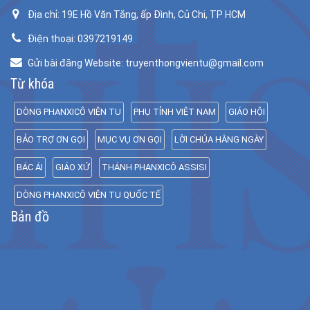
Địa chỉ: 19E Hồ Văn Tắng, ấp Đình, Củ Chi, TP HCM
Điện thoại: 0397219149
Gửi bài đăng Website: truyenthongvientu@gmail.com
Từ khóa
DÒNG PHANXICÔ VIỆN TU
PHỤ TỈNH VIỆT NAM
GIÁO HỘI
BẢO TRỢ ƠN GỌI
MỤC VỤ ƠN GỌI
LỜI CHÚA HẰNG NGÀY
BÁC ÁI
GIÁO XỨ
THÁNH PHANXICÔ ASSISI
DÒNG PHANXICÔ VIỆN TU QUỐC TẾ
Bản đồ