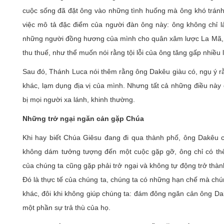
cuộc sống đã đặt ông vào những tình huống mà ông khó trán
việc mô tả đặc điểm của người đàn ông này: ông không chỉ là
những người đồng hương của mình cho quân xâm lược La Mã,
thu thuế, như thể muốn nói rằng tội lỗi của ông tăng gấp nhiều 
Sau đó, Thánh Luca nói thêm rằng ông Dakêu giàu có, ngụ ý rằ
khác, lạm dụng địa vị của mình. Nhưng tất cả những điều này
bị mọi người xa lánh, khinh thường.
Những trở ngại ngăn cản gặp Chúa
Khi hay biết Chúa Giêsu đang đi qua thành phố, ông Dakê
không dám tưởng tượng đến một cuộc gặp gỡ, ông chỉ có t
của chúng ta cũng gặp phải trở ngại và không tự động trở thà
Đó là thực tế của chúng ta, chúng ta có những hạn chế mà chún
khác, đôi khi không giúp chúng ta: đám đông ngăn cản ông Da
một phần sự trả thù của họ.