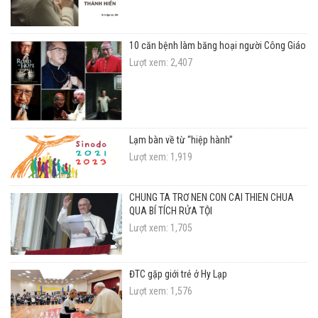
10 căn bệnh làm băng hoại người Công Giáo
Lượt xem: 2,407
Lạm bàn về từ “hiệp hành”
Lượt xem: 1,919
CHÚNG TA TRỞ NÊN CON CÁI THIÊN CHÚA
QUA BÍ TÍCH RỬA TỘI
Lượt xem: 1,705
ĐTC gặp giới trẻ ở Hy Lạp
Lượt xem: 1,576