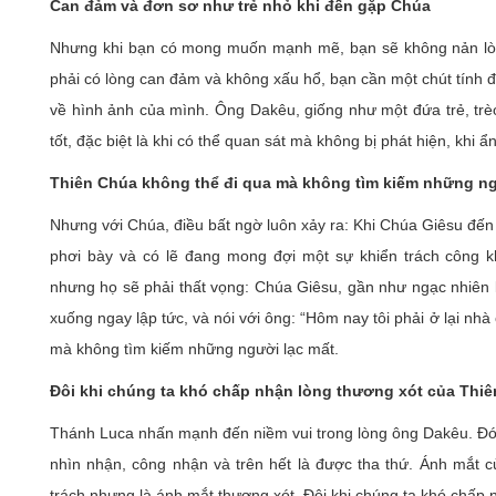
Can đảm và đơn sơ như trẻ nhỏ khi đến gặp Chúa
Nhưng khi bạn có mong muốn mạnh mẽ, bạn sẽ không nản lòn
phải có lòng can đảm và không xấu hổ, bạn cần một chút tính 
về hình ảnh của mình. Ông Dakêu, giống như một đứa trẻ, trè
tốt, đặc biệt là khi có thể quan sát mà không bị phát hiện, khi 
Thiên Chúa không thể đi qua mà không tìm kiếm những ng
Nhưng với Chúa, điều bất ngờ luôn xảy ra: Khi Chúa Giêsu đến
phơi bày và có lẽ đang mong đợi một sự khiển trách công k
nhưng họ sẽ phải thất vọng: Chúa Giêsu, gần như ngạc nhiên 
xuống ngay lập tức, và nói với ông: “Hôm nay tôi phải ở lại nhà
mà không tìm kiếm những người lạc mất.
Đôi khi chúng ta khó chấp nhận lòng thương xót của Thi
Thánh Luca nhấn mạnh đến niềm vui trong lòng ông Dakêu. Đó
nhìn nhận, công nhận và trên hết là được tha thứ. Ánh mắt 
trách nhưng là ánh mắt thương xót. Đôi khi chúng ta khó chấp n