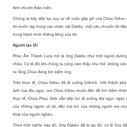
Anh chị em thân mến,
Chúng ta hãy tiếp tục suy tư về cuộc gặp gỡ của Chúa Giêsu 
tôi muốn tập trung vào nhân vật Dakêu: một câu chuyện tôi đặc bi
trong hành trình thiêng liêng của tôi.
Người lạc lối
Phúc Âm Thánh Luca mô tả ông Dakêu như một người dường n
chữa. Có lẽ đôi khi chúng ta cũng cảm thấy như thế: không cò
ra rằng Chúa đang tìm kiếm ông.
Trên thực tế, Chúa Giêsu đã đi xuống Giêricô, một thành ph
ảnh của địa ngục, nơi Chúa Giêsu muốn đến để tìm kiếm những
thực tế, Chúa Phục Sinh vẫn tiếp tục đi xuống địa ngục ngày 
của những người vô tội, đến trái tim của những người mẹ chứn
khát của người nghèo.
Theo một nghĩa nào đó, ông Dakêu đã bị lạc lối; có lẽ ông đ