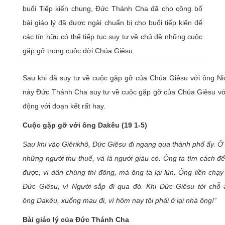
buổi Tiếp kiến chung, Đức Thánh Cha đã cho công bố
bài giáo lý đã được ngài chuẩn bị cho buổi tiếp kiến để
các tín hữu có thể tiếp tục suy tư về chủ đề những cuộc
gặp gỡ trong cuộc đời Chúa Giêsu.
Sau khi đã suy tư về cuộc gặp gỡ của Chúa Giêsu với ông N
này Đức Thánh Cha suy tư về cuộc gặp gỡ của Chúa Giêsu vớ
động với đoạn kết rất hay.
Cuộc gặp gỡ với ông Dakêu (19 1-5)
Sau khi vào Giêrikhô, Đức Giêsu đi ngang qua thành phố ấy. Ở
những người thu thuế, và là người giàu có. Ông ta tìm cách đ
được, vì dân chúng thì đông, mà ông ta lại lùn. Ông liền chạy
Đức Giêsu, vì Người sắp đi qua đó. Khi Đức Giêsu tới chỗ ấ
ông Dakêu, xuống mau đi, vì hôm nay tôi phải ở lại nhà ông!”
Bài giáo lý của Đức Thánh Cha