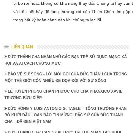
bị bỏ rơi hoặc không có khả năng thay đổi. Chúng ta hãy vun
và trên hết hãy để lòng thương xót của Thiên Chúa tìm gặp 
trong bất kỳ hoàn cảnh nào khi chúng ta lạc lối.
LIÊN QUAN
ĐỨC THÁNH CHA NHẮN NHỦ CÁC BẠN TRẺ SỬ DỤNG MẠNG XÃ
HỘI VÀ AI CÁCH CHỪNG MỰC
BẢO VỆ SỰ SỐNG - LỜI MỜI GỌI CỦA ĐỨC THÁNH CHA TRONG
MỘT THẾ GIỚI CÒN NHIỀU ĐE DỌA ĐỐI VỚI SỰ SỐNG
LỄ TUYÊN PHONG CHÂN PHƯỚC CHO CHA PHANXICÔ XAVIÊ
TRƯƠNG BỬU DIỆP
ĐỨC HỒNG Y LUIS ANTONIO G. TAGLE – TỔNG TRƯỞNG PHÂN
BỘ KHỞI ĐẦU LOAN BÁO TIN MỪNG, ĐẶC SỨ CỦA ĐỨC THÁNH
CHA – ĐÃ ĐẾN VIỆT NAM
ĐỨC THÁNH CHA: CẦN “GIẢI TRỪ” TRÍ TUỆ NHÂN TẠO KHỎI