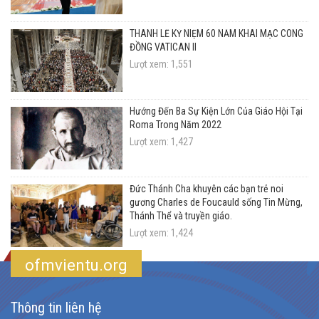
THÁNH LỄ KỶ NIỆM 60 NĂM KHAI MẠC CÔNG
ĐỒNG VATICAN II
Lượt xem: 1,551
Hướng Đến Ba Sự Kiện Lớn Của Giáo Hội Tại
Roma Trong Năm 2022
Lượt xem: 1,427
Đức Thánh Cha khuyên các bạn trẻ noi
gương Charles de Foucauld sống Tin Mừng,
Thánh Thể và truyền giáo.
Lượt xem: 1,424
ofmvientu.org
Thông tin liên hệ