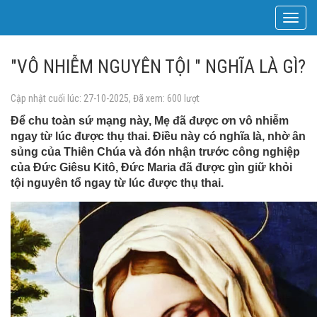
Toggle
navigat
"VÔ NHIỄM NGUYÊN TỘI " NGHĨA LÀ GÌ?
Cập nhật cuối lúc: 27-10-2025, Đã xem: 600 lượt
Ðể chu toàn sứ mạng này, Mẹ đã được ơn vô nhiễm
ngay từ lúc được thụ thai. Ðiều này có nghĩa là, nhờ ân
sủng của Thiên Chúa và đón nhận trước công nghiệp
của Ðức Giêsu Kitô, Ðức Maria đã được gìn giữ khỏi
tội nguyên tổ ngay từ lúc được thụ thai.