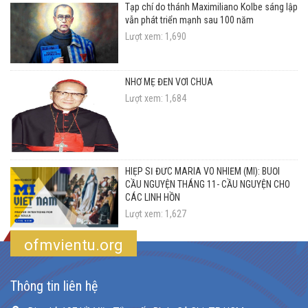
Tạp chí do thánh Maximiliano Kolbe sáng lập
vẫn phát triển mạnh sau 100 năm
Lượt xem: 1,690
NHỜ MẸ ĐẾN VỚI CHÚA
Lượt xem: 1,684
HIỆP SĨ ĐỨC MARIA VÔ NHIỄM (MI): BUỔI
CẦU NGUYỆN THÁNG 11- CẦU NGUYỆN CHO
CÁC LINH HỒN
Lượt xem: 1,627
ofmvientu.org
Thông tin liên hệ