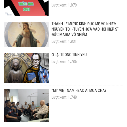
Lượt xem: 1,879
THÁNH LỄ MỪNG KÍNH ĐỨC MẸ VÔ NHIỄM
NGUYÊN TỘI - TUYÊN HỨA VÀO HỘI HIỆP SĨ
ĐỨC MARIA VÔ NHIỄM.
Lượt xem: 1,831
Ở LẠI TRONG TÌNH YÊU
Lượt xem: 1,786
"MI" VIỆT NAM - BÁC ÁI MÙA CHAY
Lượt xem: 1,748