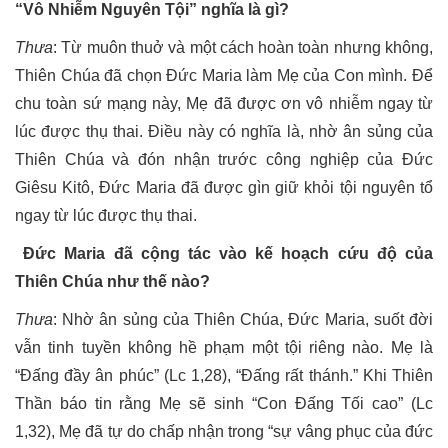
“Vô Nhiễm Nguyên Tội” nghĩa là gì?
Thưa
: Từ muôn thuở và một cách hoàn toàn nhưng không,
Thiên Chúa đã chọn Ðức Maria làm Mẹ của Con mình. Ðể
chu toàn sứ mạng này, Mẹ đã được ơn vô nhiễm ngay từ
lúc được thụ thai. Ðiều này có nghĩa là, nhờ ân sủng của
Thiên Chúa và đón nhận trước công nghiệp của Ðức
Giêsu Kitô, Ðức Maria đã được gìn giữ khỏi tội nguyên tổ
ngay từ lúc được thụ thai.
Ðức Maria đã cộng tác vào kế hoạch cứu độ của
Thiên Chúa như thế nào?
Thưa
: Nhờ ân sủng của Thiên Chúa, Ðức Maria, suốt đời
vẫn tinh tuyền không hề phạm một tội riêng nào. Mẹ là
“Ðấng đầy ân phúc” (Lc 1,28), “Ðấng rất thánh.” Khi Thiên
Thần báo tin rằng Mẹ sẽ sinh “Con Ðấng Tối cao” (Lc
1,32), Mẹ đã tự do chấp nhận trong “sự vâng phục của đức