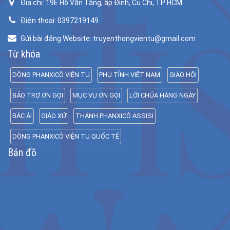
Địa chỉ: 19E Hồ Văn Tắng, ấp Đình, Củ Chi, TP HCM
Điện thoại: 0397219149
Gửi bài đăng Website: truyenthongvientu@gmail.com
Từ khóa
DÒNG PHANXICÔ VIỆN TU
PHỤ TỈNH VIỆT NAM
GIÁO HỘI
BẢO TRỢ ƠN GỌI
MỤC VỤ ƠN GỌI
LỜI CHÚA HẰNG NGÀY
BÁC ÁI
GIÁO XỨ
THÁNH PHANXICÔ ASSISI
DÒNG PHANXICÔ VIỆN TU QUỐC TẾ
Bản đồ