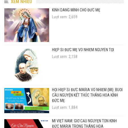
XEM NHIỀU
KINH DÂNG MÌNH CHO ĐỨC MẸ
Lượt xem: 2,659
HIỆP SĨ ĐỨC MẸ VÔ NHIỄM NGUYÊN TỘI
Lượt xem: 2,158
HỘI HIỆP SĨ ĐỨC MARIA VÔ NHIỄM (MI): BUỔI
CẦU NGUYỆN KẾT THÚC THÁNG HOA KÍNH
ĐỨC MẸ
Lượt xem: 1,884
MI VIỆT NAM: GIỜ CẦU NGUYỆN TÔN KÍNH
ĐỨC MARIA TRONG THÁNG HOA